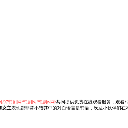
/97韩剧网/韩剧网/韩剧tv网/
共同提供免费在线观看服务，观看时长
和
女主
表现都非常不错其中的对白语言是韩语，欢迎小伙伴们在