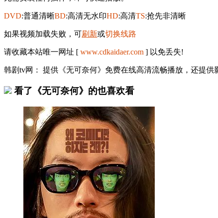
DVD
:普通清晰
BD
:高清无水印
HD
:高清
TS
:抢先非清晰
如果视频加载失败，可
刷新
或
切换线路
请收藏本站唯一网址 [
www.cdkaidaer.com
] 以免丢失!
韩剧tv网： 提供《无可奈何》免费在线高清流畅播放，还提
看了《无可奈何》的也喜欢看