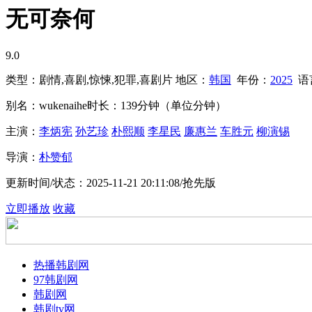
无可奈何
9.0
类型：
剧情,喜剧,惊悚,犯罪,喜剧片
地区：
韩国
年份：
2025
语
别名：
wukenaihe
时长：
139分钟（单位分钟）
主演：
李炳宪
孙艺珍
朴熙顺
李星民
廉惠兰
车胜元
柳演锡
导演：
朴赞郁
更新时间/状态：
2025-11-21 20:11:08/抢先版
立即播放
收藏
热播韩剧网
97韩剧网
韩剧网
韩剧tv网