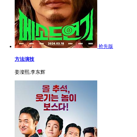
抢先版
方法演技
姜澯熙,李东辉