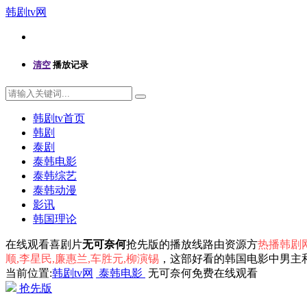
韩剧tv网
清空
播放记录
韩剧tv首页
韩剧
泰剧
泰韩电影
泰韩综艺
泰韩动漫
影讯
韩国理论
在线观看喜剧片
无可奈何
抢先版的播放线路由资源方
热播韩剧网
顺,李星民,廉惠兰,车胜元,柳演锡
，这部好看的韩国电影中男主
当前位置:
韩剧tv网
泰韩电影
无可奈何免费在线观看
抢先版