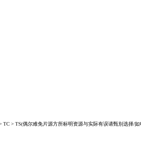
> HC > TC > TS(偶尔难免片源方所标明资源与实际有误请甄