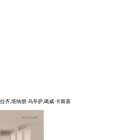
拉齐,塔纳朋·乌辛萨,噶威·卡斯基