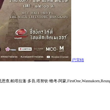
已完结
蓬·多吾,塔努钦·蟾考-阿蒙,FirstOne,Wannakorn,Reungr