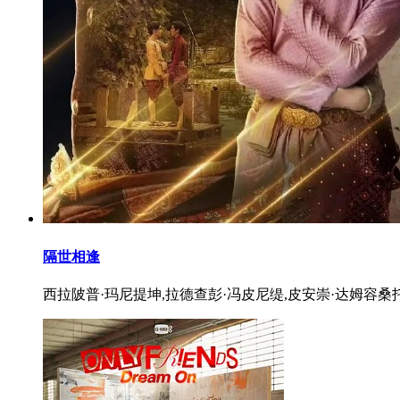
隔世相逢
西拉陂普·玛尼提坤,拉德查彭·冯皮尼缇,皮安崇·达姆容桑托恩查,帕塔拉