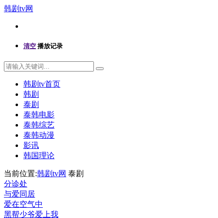
韩剧tv网
清空
播放记录
韩剧tv首页
韩剧
泰剧
泰韩电影
泰韩综艺
泰韩动漫
影讯
韩国理论
当前位置:
韩剧tv网
泰剧
分诊处
与爱同居
爱在空气中
黑帮少爷爱上我