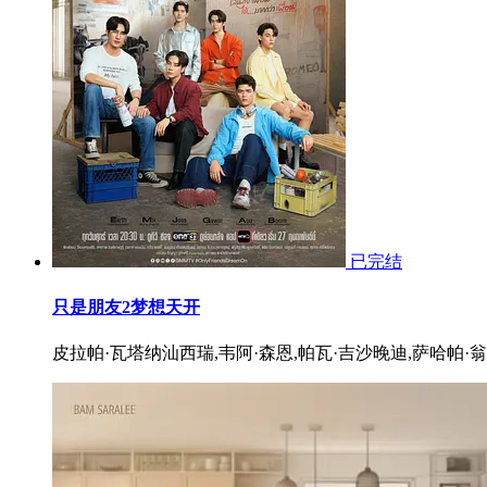
已完结
只是朋友2梦想天开
皮拉帕·瓦塔纳汕西瑞,韦阿·森恩,帕瓦·吉沙晚迪,萨哈帕·翁