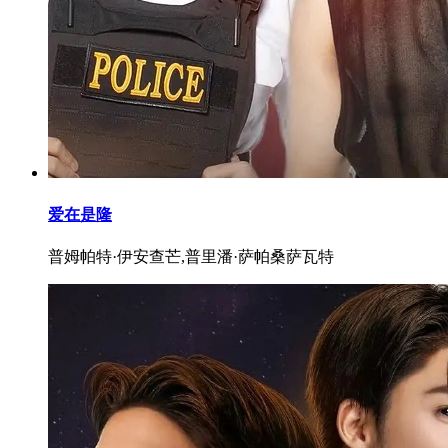
爱在是隆
普姆帕特·伊安查芒,普里潘·萨帕桑萨瓦特