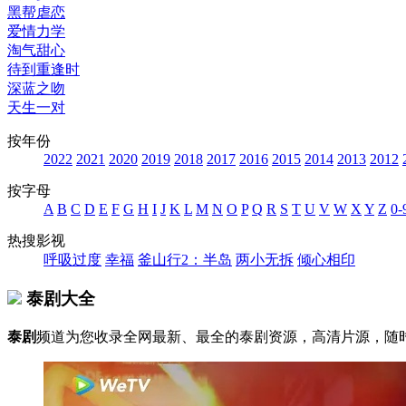
黑帮虐恋
爱情力学
淘气甜心
待到重逢时
深蓝之吻
天生一对
按年份
2022
2021
2020
2019
2018
2017
2016
2015
2014
2013
2012
按字母
A
B
C
D
E
F
G
H
I
J
K
L
M
N
O
P
Q
R
S
T
U
V
W
X
Y
Z
0-
热搜影视
呼吸过度
幸福
釜山行2：半岛
两小无拆
倾心相印
泰剧大全
泰剧
频道为您收录全网最新、最全的泰剧资源，高清片源，随