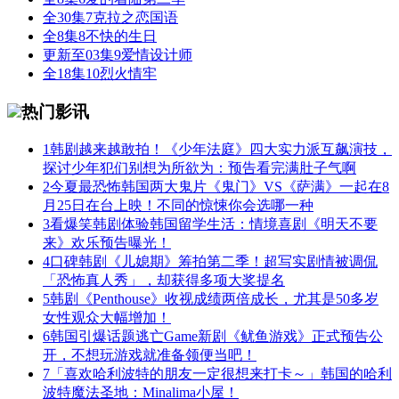
全30集
7
克拉之恋国语
全8集
8
不快的生日
更新至03集
9
爱情设计师
全18集
10
烈火情牢
热门影讯
1
韩剧越来越敢拍！《少年法庭》四大实力派互飙演技，
探讨少年犯们别想为所欲为：预告看完满肚子气啊
2
今夏最恐怖韩国两大鬼片《鬼门》VS《萨满》一起在8
月25日在台上映！不同的惊悚你会选哪一种
3
看爆笑韩剧体验韩国留学生活：情境喜剧《明天不要
来》欢乐预告曝光！
4
口碑韩剧《儿媳期》筹拍第二季！超写实剧情被调侃
「恐怖真人秀」，却获得多项大奖提名
5
韩剧《Penthouse》收视成绩两倍成长，尤其是50多岁
女性观众大幅增加！
6
韩国引爆话题逃亡Game新剧《鱿鱼游戏》正式预告公
开，不想玩游戏就准备领便当吧！
7
「喜欢哈利波特的朋友一定很想来打卡～」韩国的哈利
波特魔法圣地：Minalima小屋！