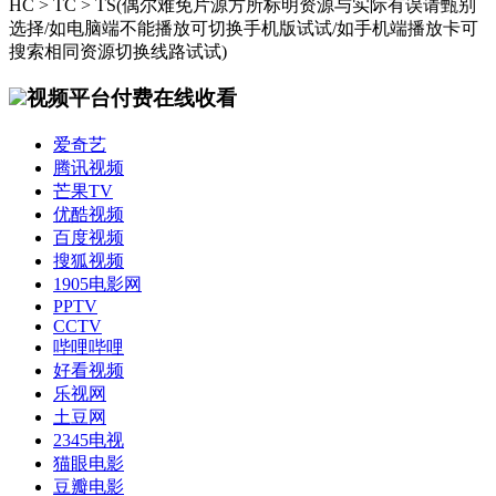
HC > TC > TS(偶尔难免片源方所标明资源与实际有误请甄别
选择/如电脑端不能播放可切换手机版试试/如手机端播放卡可
搜索相同资源切换线路试试)
视频平台付费在线收看
爱奇艺
腾讯视频
芒果TV
优酷视频
百度视频
搜狐视频
1905电影网
PPTV
CCTV
哔哩哔哩
好看视频
乐视网
土豆网
2345电视
猫眼电影
豆瓣电影