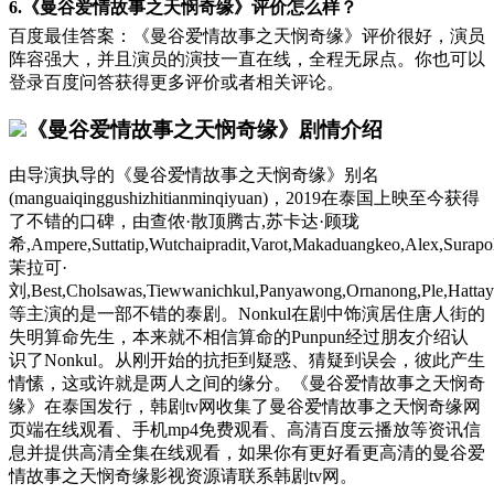
6.《曼谷爱情故事之天悯奇缘》评价怎么样？
百度最佳答案：《曼谷爱情故事之天悯奇缘》评价很好，演员
阵容强大，并且演员的演技一直在线，全程无尿点。你也可以
登录百度问答获得更多评价或者相关评论。
《曼谷爱情故事之天悯奇缘》剧情介绍
由导演执导的《曼谷爱情故事之天悯奇缘》别名
(manguaiqinggushizhitianminqiyuan)，2019在泰国上映至今获得
了不错的口碑，由查侬·散顶腾古,苏卡达·顾珑
希,Ampere,Suttatip,Wutchaipradit,Varot,Makaduangkeo,Alex,Surapol
茉拉可·
刘,Best,Cholsawas,Tiewwanichkul,Panyawong,Ornanong,Ple,Hatta
等主演的是一部不错的泰剧。Nonkul在剧中饰演居住唐人街的
失明算命先生，本来就不相信算命的Punpun经过朋友介绍认
识了Nonkul。从刚开始的抗拒到疑惑、猜疑到误会，彼此产生
情愫，这或许就是两人之间的缘分。《曼谷爱情故事之天悯奇
缘》在泰国发行，韩剧tv网收集了曼谷爱情故事之天悯奇缘网
页端在线观看、手机mp4免费观看、高清百度云播放等资讯信
息并提供高清全集在线观看，如果你有更好看更高清的曼谷爱
情故事之天悯奇缘影视资源请联系韩剧tv网。