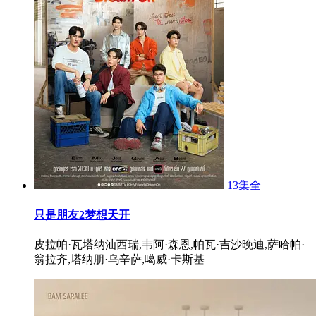
13集全
只是朋友2梦想天开
皮拉帕·瓦塔纳汕西瑞,韦阿·森恩,帕瓦·吉沙晚迪,萨哈帕·
翁拉齐,塔纳朋·乌辛萨,噶威·卡斯基