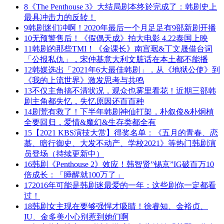
8
《The Penthouse 3》大结局剧本终於完成了：韩剧史上
最具冲击力的反转！
9
韩剧迷们冲啊！2020年最后一个月足足有9部新剧开播
10
无预警售后！《假偶天成》拍大电影 4.22泰国上映
11
韩剧的那些TMI！《金课长》南宫珉&丁文晟借台词
「公报私仇」，宋仲基意大利文脏话在本土都不能播
12
韩媒选出「2021年6大最佳韩剧」，从《地狱公使》到
《我的上流世界》激发思考与共鸣
13
不仅主角搞不清状况，观众也雾里看花！近期三部韩
剧主角都失忆，失忆原因还百百种
14
剧荒有救了！下半年韩剧神仙打架，朴叙俊&朴炯植
全要回归，爱情&魔幻&生存类都全有
15
【2021 KBS演技大赏】得奖名单：《五月的青春、恋
慕、暗行御史、大发不动产、学校2021》等热门韩剧演
员登场（持续更新中）
16
韩剧《Penthouse 2》效应！韩智贤”锡京”IG破百万10
倍成长：「睡醒就100万了」
17
2016年可能是韩剧迷最爱的一年：这些剧你一定都看
过！
18
韩剧女主现在要够强悍才吸睛！徐睿知、金裕贞、
IU、金多美小心别惹到她们啊