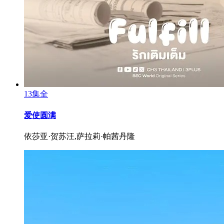
13集全
爱使圆满
依莎亚·贺苏汪,萨拉莉·帕茜丹隆