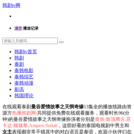
韩剧tv网
清空
播放记录
韩剧tv首页
韩剧
泰剧
泰韩电影
泰韩综艺
泰韩动漫
影讯
韩国理论
在线观看泰剧
曼谷爱情故事之天悯奇缘
13集全的播放线路由资
源方
热播韩剧网/
共同提供免费在线观看服务，观看时长96(分
钟)的曼谷爱情故事之天悯奇缘扮演者分别是
查侬·散顶腾古,苏
卡达·顾珑希,Ampere,Suttati
，这部好看的泰国电视剧中男主和
女主
表现都非常不错其中的对白语言是泰语，欢迎小伙伴们在