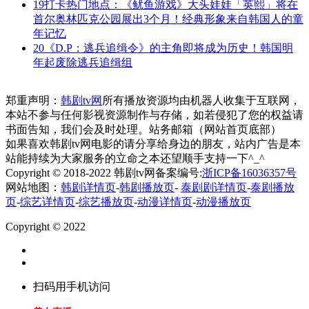
19
打卡热门地点：《鱿鱼游戏》大头娃娃「英熙」将在
首尔奥林匹克公园展出3个月！经典形象来自韩国人的童
年记忆
20
《D.P：逃兵追缉令》的主角即将成为历史！韩国明
年起废除逃兵追缉组
郑重声明：
韩剧tv网
所有播放资源均由机器人收集于互联网，
本站不参与任何影视资源制作与存储，如若侵犯了您的权益请
书面告知，我们会及时处理。站务邮箱（网站首页底部）
如果喜欢韩剧tv网电影的请分享给身边的朋友，站内广告是本
站能持续为大家服务的立命之本还望顺手支持一下^_^
Copyright © 2018-2022 韩剧tv网备案编号:
浙ICP备16036357号
网站地图：
韩剧详情页
-
韩剧播放页
-
泰剧剧详情页
-
泰剧播放
页
-
综艺详情页
-
综艺播放页
-
动漫详情页
-
动漫播放页
Copyright © 2022
扫码用手机访问