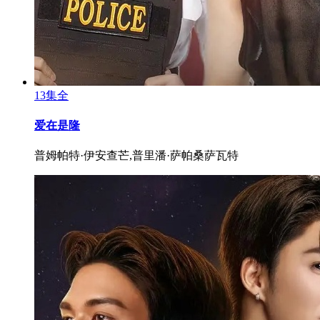
13集全
爱在是隆
普姆帕特·伊安查芒,普里潘·萨帕桑萨瓦特