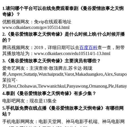
1.请问哪个平台可以在线免费观看泰剧《曼谷爱情故事之天悯
奇缘》？
优酷视频网友：免vip在线观看地址
www.cdkaidaer.com/gov105114.html
2.《曼谷爱情故事之天悯奇缘》是什么时候上映/什么时候开播
的？
腾讯视频网友：2019，详细日期可以去
百度百科
查一查，附带
其播放地址为：www.cdkaidaer.com/edu105114/1-13.html
3.《曼谷爱情故事之天悯奇缘》主要演员有哪些？
爱奇艺网友：主演查侬·散顶腾古,苏卡达·顾珑
希,Ampere,Suttatip,Wutchaipradit,Varot,Makaduangkeo,Alex,Surapol
茉拉可·
刘,Best,Cholsawas,Tiewwanichkul,Panyawong,Ornanong,Ple,Hatta
4.泰剧《曼谷爱情故事之天悯奇缘》有多少集？
电影吧网友：现在是13集全
5.手机版免费在线点播《曼谷爱情故事之天悯奇缘》有哪些网
站？
手机电影网网友：电影天堂网、神马电影手机端、神马电影网