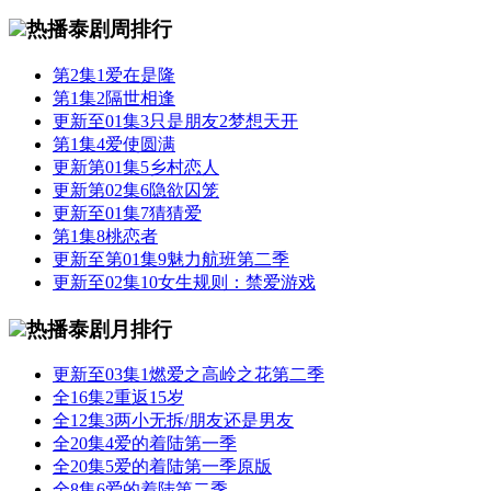
热播泰剧周排行
第2集
1
爱在是隆
第1集
2
隔世相逢
更新至01集
3
只是朋友2梦想天开
第1集
4
爱使圆满
更新第01集
5
乡村恋人
更新第02集
6
隐欲囚笼
更新至01集
7
猜猜爱
第1集
8
桃恋者
更新至第01集
9
魅力航班第二季
更新至02集
10
女生规则：禁爱游戏
热播泰剧月排行
更新至03集
1
燃爱之高岭之花第二季
全16集
2
重返15岁
全12集
3
两小无拆/朋友还是男友
全20集
4
爱的着陆第一季
全20集
5
爱的着陆第一季原版
全8集
6
爱的着陆第二季