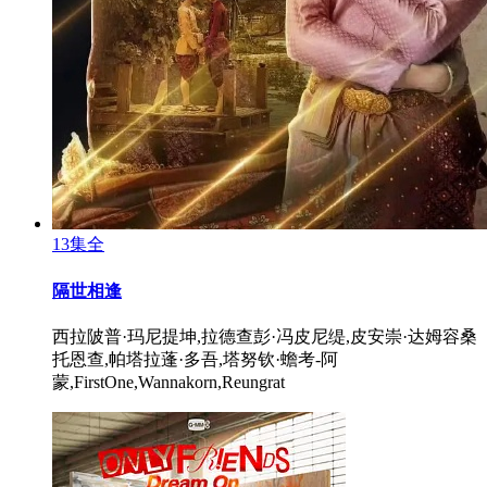
13集全
隔世相逢
西拉陂普·玛尼提坤,拉德查彭·冯皮尼缇,皮安崇·达姆容桑
托恩查,帕塔拉蓬·多吾,塔努钦·蟾考-阿
蒙,FirstOne,Wannakorn,Reungrat