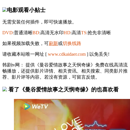
电影观看小贴士
无需安装任何插件，即可快速播放。
DVD
:普通清晰
BD
:高清无水印
HD
:高清
TS
:抢先非清晰
如果视频加载失败，可
刷新
或
切换线路
请收藏本站唯一网址 [
www.cdkaidaer.com
] 以免丢失!
韩剧tv网： 提供《曼谷爱情故事之天悯奇缘》免费在线高清流
畅播放，还提供影片详情、相关资讯、相关搜索、同类影片推
荐、影片评等内容。若没有资源，可留言反馈。
看了《曼谷爱情故事之天悯奇缘》的也喜欢看