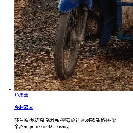
13集全
乡村恋人
莎兰帕·佩德森,潘雅帕·望彭萨达蓬,娜露潘格慕·柴
辛,Narupornkamol,Chaisang