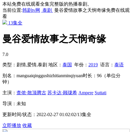
本站免费在线观看全集完整版的热播泰剧。
当前位置:
韩剧tv网
泰剧
曼谷爱情故事之天悯奇缘免费在线观
看
13集全
曼谷爱情故事之天悯奇缘
7.0
类型：
剧情,爱情,泰剧
地区：
泰国
年份：
2019
语言：
泰语
别名：
manguaiqinggushizhitianminqiyuan
时长：
96（单位分
钟）
主演：
查侬·散顶腾古
苏卡达·顾珑希
Ampere
Suttati
导演：
未知
更新时间/状态：
2022-02-27 01:02:02/13集全
立即播放
收藏