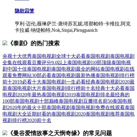
隐欲囚笼
亨利·迈伦,薇琳萨兰·唐绮苏瓦妮,塔那帕特·卡维拉,阿克
卡拉威·纳缇帕特,Nok,Sinjai,Plengpanich
《泰剧》的热门搜索
央视十大优秀泰国电视剧
全球十大必看泰国电视剧
泰国电视剧
全集在线观看
豆瓣评分9.0以上泰国电视剧
10部顶级泰国电视
剧
中国十佳泰国电视剧
泰国电视剧最全的网站
泰国电视剧在线
观看免费网站
30部必看泰国电视剧
最新热播泰国电视剧排行榜
前十
2019必看十大泰国电视剧
一生必看经典泰国电视剧
2020最
新泰国电视剧大片
泰国电视剧排行榜前十名经典
十大必看泰国
电视剧
2020年最热泰国电视剧
2019泰国电视剧排名
最经典的
100部泰国电视剧
十部巅峰泰国电视剧
豆瓣排名前50泰国电视
剧
2020年的最火十部泰国电视剧
泰国电视剧免费在线观看
泰国
电视剧大全
近期好看的泰国电视剧
2020泰国电视剧推荐
泰国电
视剧排行榜2020前十名
《曼谷爱情故事之天悯奇缘》的常见问题